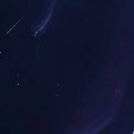
leyu体育官网
|
版权所
地
咨询热线：
010-