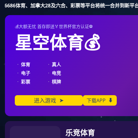
leyu体育官网
北京ley
公司
leyu体育官网
关于leyu体育