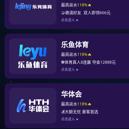
您现在的位
leyu体育官网
新闻动态
技术文章
摘要：
近两年来
淋的原理
1.液氮冰
液氮冰淇
不及移动
2.液氮冰