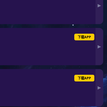
置：
北京leyu体育官网科技发展有限公司
>
新闻动态
> 液氮冰淇淋的原理、安全及制
液氮冰淇淋的原理、安全及
作者：管理员 发布于：2019-10-25 10:51:56 文字：【
液氮罐在冰淇淋领域的应用，近几年可谓高潮迭起，究竟液氮冰淇淋的原理、安全合作如如
，冰淇淋曾红火一时，其液氮在冰淇淋领域的应用，可谓达到高潮，分子
、安全合作如如何呢？现leyu体育官网 普及如下：
淇淋原理
淋的工作原理就是利用了液氮的冰点，液氮的冰点是零下196摄氏度，能
便形成了结晶，而且这种结晶分布均匀且体积极小，因此分子冰淇淋的口
淇淋安全性