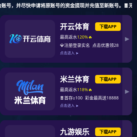
服务热线：
010-51667956
文章
联系leyu体育官网